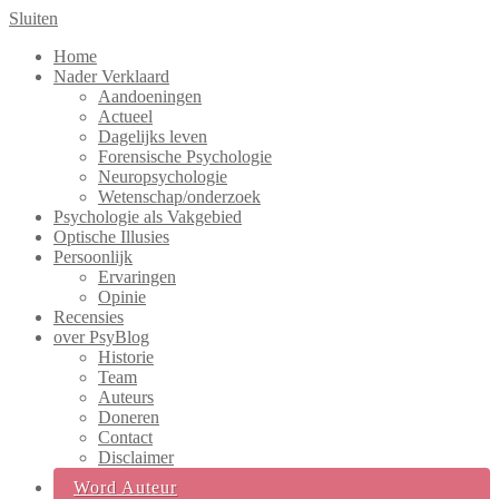
Sluiten
Home
Nader Verklaard
Aandoeningen
Actueel
Dagelijks leven
Forensische Psychologie
Neuropsychologie
Wetenschap/onderzoek
Psychologie als Vakgebied
Optische Illusies
Persoonlijk
Ervaringen
Opinie
Recensies
over PsyBlog
Historie
Team
Auteurs
Doneren
Contact
Disclaimer
Word Auteur