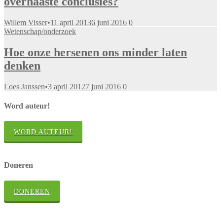
overhaaste conclusies?
Willem Visser
•
11 april 2013
6 juni 2016
0
Wetenschap/onderzoek
Hoe onze hersenen ons minder laten
denken
Loes Janssen
•
3 april 2012
7 juni 2016
0
Word auteur!
WORD AUTEUR!
Doneren
DONEREN