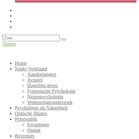
Facebook
Twitter
LinkedIn
Instagram
Overslaan
Zoeken
Sluiten
Hét Nederlandse weblog over Psychologie!
PsyBlog
Home
Nader Verklaard
Aandoeningen
Actueel
Dagelijks leven
Forensische Psychologie
Neuropsychologie
Wetenschap/onderzoek
Psychologie als Vakgebied
Optische Illusies
Persoonlijk
Ervaringen
Opinie
Recensies