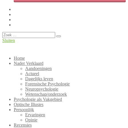
Facebook
Twitter
LinkedIn
Instagram
Overslaan
Zoeken
Sluiten
Hét Nederlandse weblog over Psychologie!
PsyBlog
Home
Nader Verklaard
Aandoeningen
Actueel
Dagelijks leven
Forensische Psychologie
Neuropsychologie
Wetenschap/onderzoek
Psychologie als Vakgebied
Optische Illusies
Persoonlijk
Ervaringen
Opinie
Recensies