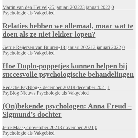
Martin van den Heuvel
•
25 januari 2022
23 januari 2022
0
Psychologie als Vakgebied
Relaties hebben we allemaal, maar wat te
doen als ze niet lekker lopen?
Gerrie Reijersen van Buuren
•
18 januari 2022
13 januari 2022
0
Psychologie als Vakgebied
Hoe Duplo-poppetjes kunnen helpen bij
succesvolle psychologische behandelingen
Redactie PsyBlog
•
7 december 2021
8 december 2021
1
PsyBlog Nieuws
Psychologie als Vakgebied
(On)bekende psychologen: Anna Freud –
Sigmund’s dochter
Jerre Maas
•
2 november 2021
3 november 2021
0
Psychologie als Vakgebied