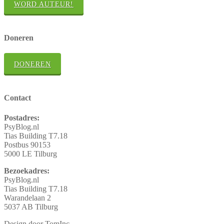
WORD AUTEUR!
Doneren
DONEREN
Contact
Postadres:
PsyBlog.nl
Tias Building T7.18
Postbus 90153
5000 LE Tilburg
Bezoekadres:
PsyBlog.nl
Tias Building T7.18
Warandelaan 2
5037 AB Tilburg
Design door TomInc