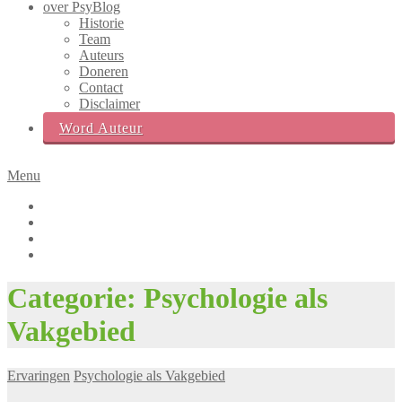
over PsyBlog
Historie
Team
Auteurs
Doneren
Contact
Disclaimer
Word Auteur
Menu
Facebook
Twitter
LinkedIn
Instagram
Zoek
Categorie:
Psychologie als
box
Vakgebied
Ervaringen
Psychologie als Vakgebied