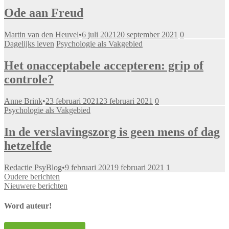
Ode aan Freud
Martin van den Heuvel
•
6 juli 2021
20 september 2021
0
Dagelijks leven
Psychologie als Vakgebied
Het onacceptabele accepteren: grip of
controle?
Anne Brink
•
23 februari 2021
23 februari 2021
0
Psychologie als Vakgebied
In de verslavingszorg is geen mens of dag
hetzelfde
Redactie PsyBlog
•
9 februari 2021
9 februari 2021
1
Berichtennavigatie
Oudere berichten
Nieuwere berichten
Word auteur!