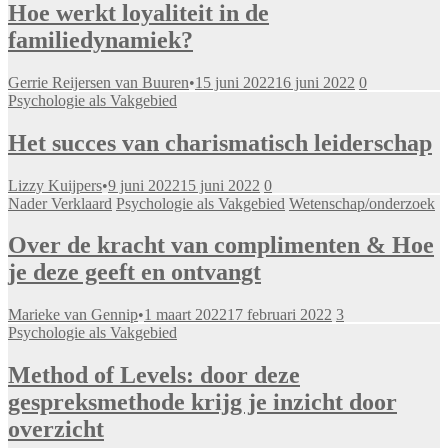
Hoe werkt loyaliteit in de
familiedynamiek?
Gerrie Reijersen van Buuren
•
15 juni 2022
16 juni 2022
0
Psychologie als Vakgebied
Het succes van charismatisch leiderschap
Lizzy Kuijpers
•
9 juni 2022
15 juni 2022
0
Nader Verklaard
Psychologie als Vakgebied
Wetenschap/onderzoek
Over de kracht van complimenten & Hoe
je deze geeft en ontvangt
Marieke van Gennip
•
1 maart 2022
17 februari 2022
3
Psychologie als Vakgebied
Method of Levels: door deze
gespreksmethode krijg je inzicht door
overzicht