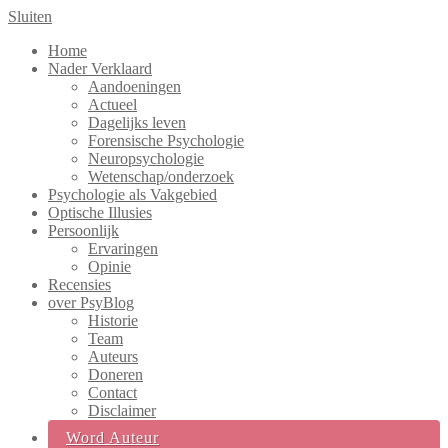
Sluiten
Home
Nader Verklaard
Aandoeningen
Actueel
Dagelijks leven
Forensische Psychologie
Neuropsychologie
Wetenschap/onderzoek
Psychologie als Vakgebied
Optische Illusies
Persoonlijk
Ervaringen
Opinie
Recensies
over PsyBlog
Historie
Team
Auteurs
Doneren
Contact
Disclaimer
Word Auteur