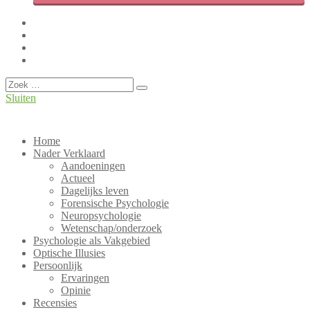
Facebook
Twitter
LinkedIn
Instagram
Overslaan
Zoeken
Sluiten
Hét Nederlandse weblog over Psychologie!
PsyBlog
Home
Nader Verklaard
Aandoeningen
Actueel
Dagelijks leven
Forensische Psychologie
Neuropsychologie
Wetenschap/onderzoek
Psychologie als Vakgebied
Optische Illusies
Persoonlijk
Ervaringen
Opinie
Recensies