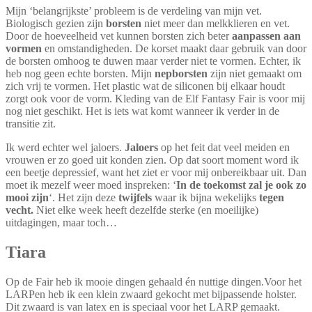
Mijn ‘belangrijkste’ probleem is de verdeling van mijn vet.
Biologisch gezien zijn
borsten
niet meer dan melkklieren en vet.
Door de hoeveelheid vet kunnen borsten zich beter
aanpassen aan
vormen
en omstandigheden. De korset maakt daar gebruik van door
de borsten omhoog te duwen maar verder niet te vormen. Echter, ik
heb nog geen echte borsten. Mijn
nepborsten
zijn niet gemaakt om
zich vrij te vormen. Het plastic wat de siliconen bij elkaar houdt
zorgt ook voor de vorm. Kleding van de Elf Fantasy Fair is voor mij
nog niet geschikt. Het is iets wat komt wanneer ik verder in de
transitie zit.
Ik werd echter wel jaloers.
Jaloers
op het feit dat veel meiden en
vrouwen er zo goed uit konden zien. Op dat soort moment word ik
een beetje depressief, want het ziet er voor mij onbereikbaar uit. Dan
moet ik mezelf weer moed inspreken: ‘
In de toekomst zal je ook zo
mooi zijn
‘. Het zijn deze
twijfels
waar ik bijna wekelijks
tegen
vecht.
Niet elke week heeft dezelfde sterke (en moeilijke)
uitdagingen, maar toch…
Tiara
Op de Fair heb ik mooie dingen gehaald én nuttige dingen.Voor het
LARPen heb ik een klein zwaard gekocht met bijpassende holster.
Dit zwaard is van latex en is speciaal voor het LARP gemaakt.