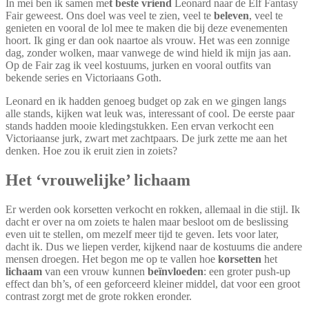
Overslaan
In mei ben ik samen me
t beste vriend
Leonard naar de Elf Fantasy
Fair geweest. Ons doel was veel te zien, veel te
beleven
, veel te
genieten en vooral de lol mee te maken die bij deze evenementen
hoort. Ik ging er dan ook naartoe als vrouw. Het was een zonnige
dag, zonder wolken, maar vanwege de wind hield ik mijn jas aan.
Op de Fair zag ik veel kostuums, jurken en vooral outfits van
bekende series en Victoriaans Goth.
Leonard en ik hadden genoeg budget op zak en we gingen langs
alle stands, kijken wat leuk was, interessant of cool. De eerste paar
stands hadden mooie kledingstukken. Een ervan verkocht een
Victoriaanse jurk, zwart met zachtpaars. De jurk zette me aan het
denken. Hoe zou ik eruit zien in zoiets?
Het ‘vrouwelijke’ lichaam
Er werden ook korsetten verkocht en rokken, allemaal in die stijl. Ik
dacht er over na om zoiets te halen maar besloot om de beslissing
even uit te stellen, om mezelf meer tijd te geven. Iets voor later,
dacht ik. Dus we liepen verder, kijkend naar de kostuums die andere
mensen droegen. Het begon me op te vallen hoe
korsetten
het
lichaam
van een vrouw kunnen
beïnvloeden
: een groter push-up
effect dan bh’s, of een geforceerd kleiner middel, dat voor een groot
contrast zorgt met de grote rokken eronder.