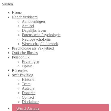
Sluiten
Home
Nader Verklaard
Aandoeningen
Actueel
Dagelijks leven
Forensische Psychologie
Neuropsychologie
Wetenschap/onderzoek
Psychologie als Vakgebied
Optische Illusies
Persoonlijk
Ervaringen
Opinie
Recensies
over PsyBlog
Historie
Team
Auteurs
Doneren
Contact
Disclaimer
Word Auteur