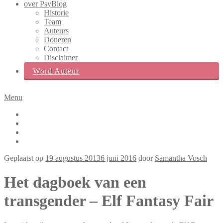
over PsyBlog
Historie
Team
Auteurs
Doneren
Contact
Disclaimer
Word Auteur
Menu
Facebook
Twitter
LinkedIn
Instagram
Zoek
Geplaatst op
19 augustus 2013
6 juni 2016
door
Samantha Vosch
box
Het dagboek van een
transgender – Elf Fantasy Fair