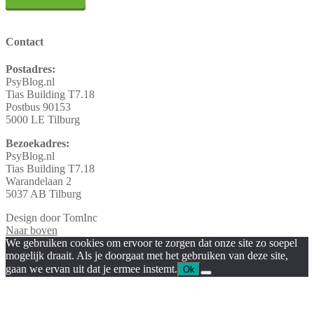
Contact
Postadres:
PsyBlog.nl
Tias Building T7.18
Postbus 90153
5000 LE Tilburg
Bezoekadres:
PsyBlog.nl
Tias Building T7.18
Warandelaan 2
5037 AB Tilburg
Design door TomInc
Naar boven
We gebruiken cookies om ervoor te zorgen dat onze site zo soepel
mogelijk draait. Als je doorgaat met het gebruiken van deze site,
gaan we ervan uit dat je ermee instemt.
Ok