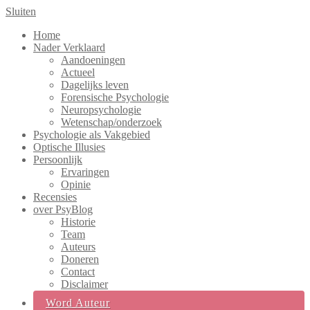
Sluiten
Home
Nader Verklaard
Aandoeningen
Actueel
Dagelijks leven
Forensische Psychologie
Neuropsychologie
Wetenschap/onderzoek
Psychologie als Vakgebied
Optische Illusies
Persoonlijk
Ervaringen
Opinie
Recensies
over PsyBlog
Historie
Team
Auteurs
Doneren
Contact
Disclaimer
Word Auteur