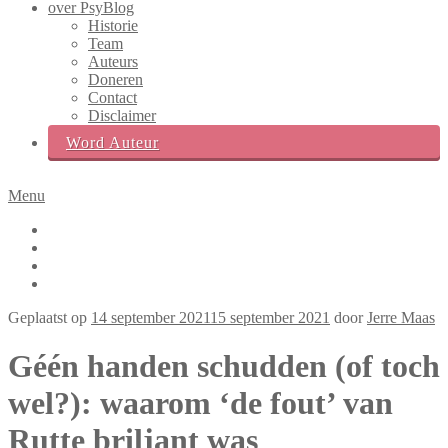
over PsyBlog
Historie
Team
Auteurs
Doneren
Contact
Disclaimer
Word Auteur
Menu
Facebook
Twitter
LinkedIn
Instagram
Zoek
Geplaatst op
14 september 2021
15 september 2021
door
Jerre Maas
box
Géén handen schudden (of toch
wel?): waarom ‘de fout’ van
Rutte briljant was