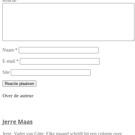
Reactie
*
Naam
*
E-mail
*
Site
Over de auteur
Jerre Maas
Jerre. Vader van Gitte. Elke maand schrijft hij een column over