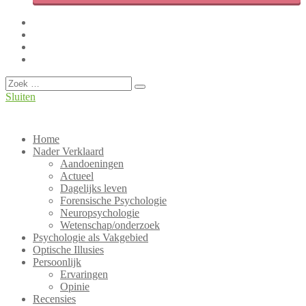
Facebook
Twitter
LinkedIn
Instagram
Overslaan
Zoeken
Sluiten
Hét Nederlandse weblog over Psychologie!
PsyBlog
Home
Nader Verklaard
Aandoeningen
Actueel
Dagelijks leven
Forensische Psychologie
Neuropsychologie
Wetenschap/onderzoek
Psychologie als Vakgebied
Optische Illusies
Persoonlijk
Ervaringen
Opinie
Recensies