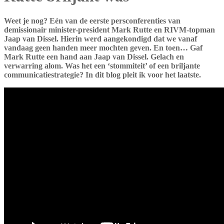
Overslaan
Weet je nog? Eén van de eerste persconferenties van
demissionair minister-president Mark Rutte en RIVM-topman
Jaap van Dissel. Hierin werd aangekondigd dat we vanaf
vandaag geen handen meer mochten geven. En toen… Gaf
Mark Rutte een hand aan Jaap van Dissel. Gelach en
verwarring alom. Was het een ‘stommiteit’ of een briljante
communicatiestrategie? In dit blog pleit ik voor het laatste.